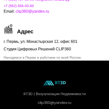
+7 (952) 656-03-60
Email:
clip360@yandex.ru
Адрес
г. Пермь, ул. Монастырская 12, офис 601
Студия Цифровых Решений CLIP360
Находимся в Перми и работаем по всей России.
RT3D | Визуализация Недвижимости
clip360@yandex.ru